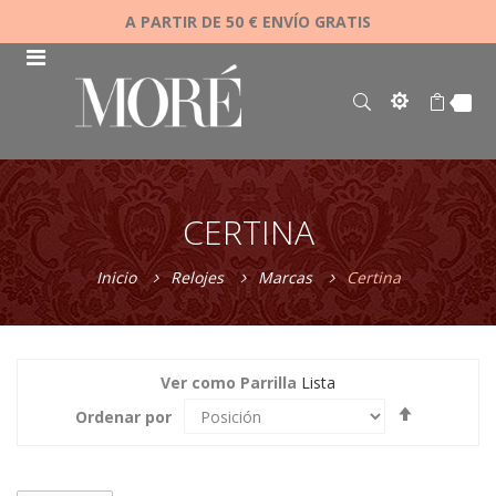
A PARTIR DE 50 € ENVÍO GRATIS
CERTINA
Inicio
Relojes
Marcas
Certina
Ver como
Parrilla
Lista
Fijar
Ordenar por
Dirección
Descende