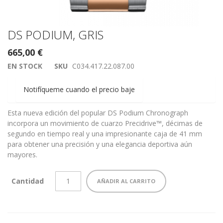
Saltar
DS PODIUM, GRIS
al
665,00 €
comienzo
de
EN STOCK
SKU
C034.417.22.087.00
la
galería
Notifíqueme cuando el precio baje
de
imágenes
Esta nueva edición del popular DS Podium Chronograph
incorpora un movimiento de cuarzo Precidrive™, décimas de
segundo en tiempo real y una impresionante caja de 41 mm
para obtener una precisión y una elegancia deportiva aún
mayores.
Cantidad
AÑADIR AL CARRITO