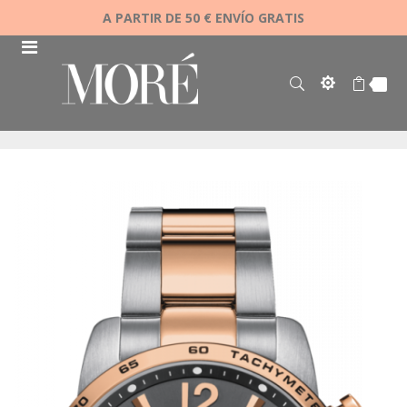
A PARTIR DE 50 € ENVÍO GRATIS
Saltar
al
final
de
la
galería
de
imágenes