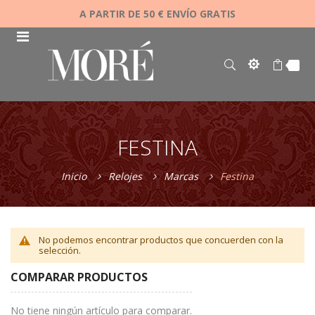
A PARTIR DE 50 € ENVÍO GRATIS
FESTINA
Inicio
Relojes
Marcas
Festina
No podemos encontrar productos que concuerden con la
selección.
COMPARAR PRODUCTOS
No tiene ningún artículo para comparar.