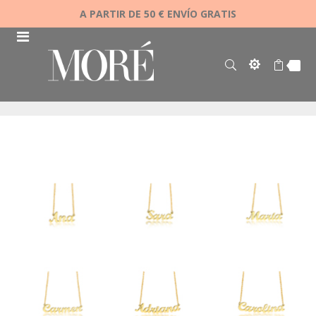
A PARTIR DE 50 € ENVÍO GRATIS
Saltar
al
final
de
la
galería
de
imágenes