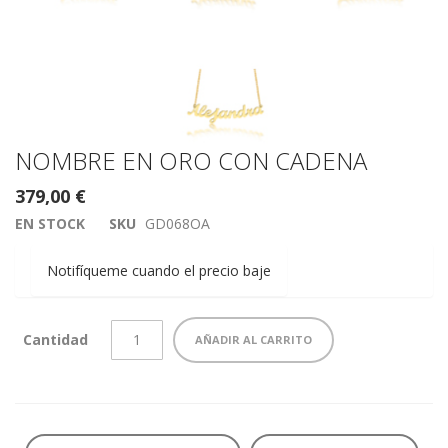
Saltar
NOMBRE EN ORO CON CADENA
al
379,00 €
comienzo
de
EN STOCK
SKU
GD068OA
la
galería
Notifíqueme cuando el precio baje
de
imágenes
Cantidad
AÑADIR AL CARRITO