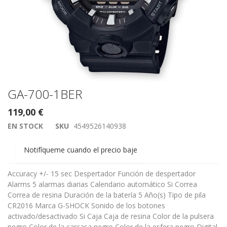
Saltar
GA-700-1BER
al
119,00 €
comienzo
de
EN STOCK
SKU
4549526140938
la
galería
Notifíqueme cuando el precio baje
de
imágenes
Accuracy +/- 15 sec Despertador Función de despertador
Alarms 5 alarmas diarias Calendario automático Si Correa
Correa de resina Duración de la batería 5 Año(s) Tipo de pila
CR2016 Marca G-SHOCK Sonido de los botones
activado/desactivado Si Caja Caja de resina Color de la pulsera
negro Color de la carcasa negro Color de la esfera negro Digital