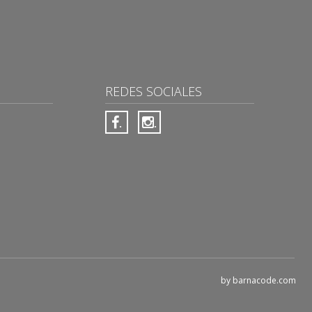
REDES SOCIALES
.
.
s
by barnacode.com