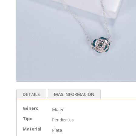
Saltar
al
DETAILS
MÁS INFORMACIÓN
comienzo
de
Más
Género
Joyas exclusivas diseñadas a mano en nuestro taller. Pie
Mujer
la
información
galería
Tipo
Pendientes
de
Material
imágenes
Plata