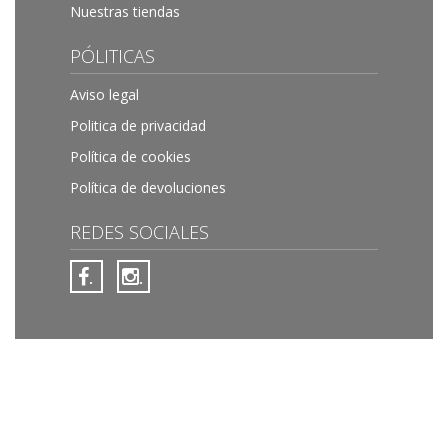
Nuestras tiendas
PÓLITICAS
Aviso legal
Politica de privacidad
Política de cookies
Política de devoluciones
REDES SOCIALES
.
.
Joyerias More © 1970-2026 Todos los derechos reservados
by barnacode.com