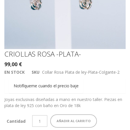
Saltar
CRIOLLAS ROSA -PLATA-
al
99,00 €
comienzo
de
EN STOCK
SKU
Collar Rosa Plata de ley-Plata-Colgante-2
la
galería
Notifíqueme cuando el precio baje
de
imágenes
Joyas exclusivas diseñadas a mano en nuestro taller. Piezas en
plata de ley 925 con baño en Oro de 18k
Cantidad
AÑADIR AL CARRITO