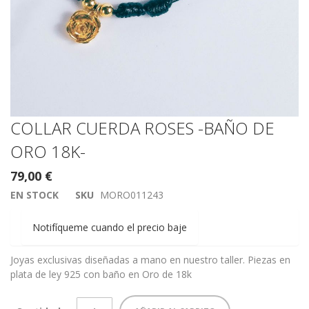
Saltar
COLLAR CUERDA ROSES -BAÑO DE
al
ORO 18K-
comienzo
de
79,00 €
la
EN STOCK
SKU
MORO011243
galería
de
imágenes
Notifíqueme cuando el precio baje
Joyas exclusivas diseñadas a mano en nuestro taller. Piezas en
plata de ley 925 con baño en Oro de 18k