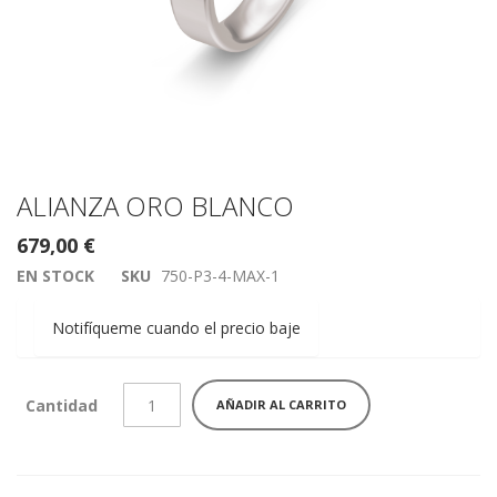
Saltar
ALIANZA ORO BLANCO
al
679,00 €
comienzo
de
EN STOCK
SKU
750-P3-4-MAX-1
la
galería
Notifíqueme cuando el precio baje
de
imágenes
Cantidad
AÑADIR AL CARRITO