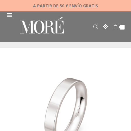
A PARTIR DE 50 € ENVÍO GRATIS
Saltar
al
final
de
la
galería
de
imágenes